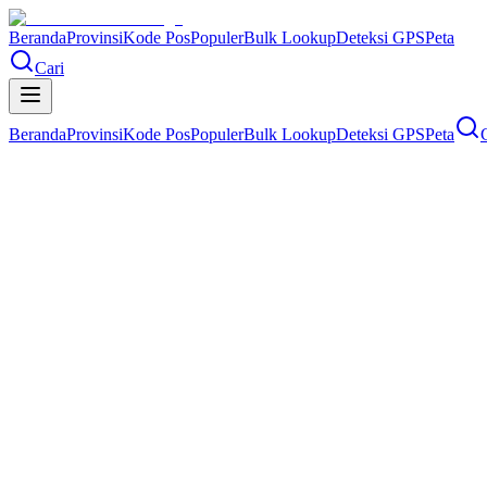
Beranda
Provinsi
Kode Pos
Populer
Bulk Lookup
Deteksi GPS
Peta
Cari
Beranda
Provinsi
Kode Pos
Populer
Bulk Lookup
Deteksi GPS
Peta