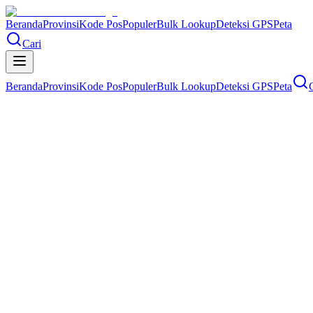
Beranda
Provinsi
Kode Pos
Populer
Bulk Lookup
Deteksi GPS
Peta
Cari
Beranda
Provinsi
Kode Pos
Populer
Bulk Lookup
Deteksi GPS
Peta