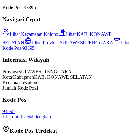
Kode Pos:
93895
Navigasi Cepat
Lihat Kecamatan
Kolono
Lihat
KAB. KONAWE
SELATAN
Lihat Provinsi
SULAWESI TENGGARA
Lihat
Kode Pos
93895
Informasi Wilayah
Provinsi
SULAWESI TENGGARA
Kota/Kabupaten
KAB. KONAWE SELATAN
Kecamatan
Kolono
Jumlah Kode Pos
1
Kode Pos
93895
Klik untuk detail lengkap
Kode Pos Terdekat