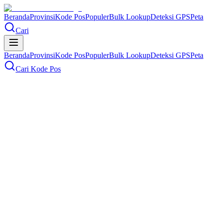
Beranda
Provinsi
Kode Pos
Populer
Bulk Lookup
Deteksi GPS
Peta
Cari
Beranda
Provinsi
Kode Pos
Populer
Bulk Lookup
Deteksi GPS
Peta
Cari Kode Pos