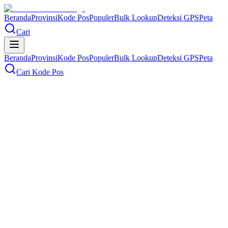
Beranda
Provinsi
Kode Pos
Populer
Bulk Lookup
Deteksi GPS
Peta
Cari
Beranda
Provinsi
Kode Pos
Populer
Bulk Lookup
Deteksi GPS
Peta
Cari Kode Pos