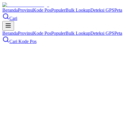
Beranda
Provinsi
Kode Pos
Populer
Bulk Lookup
Deteksi GPS
Peta
Cari
Beranda
Provinsi
Kode Pos
Populer
Bulk Lookup
Deteksi GPS
Peta
Cari Kode Pos