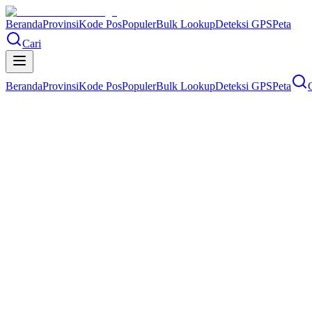
Beranda
Provinsi
Kode Pos
Populer
Bulk Lookup
Deteksi GPS
Peta
Cari
Beranda
Provinsi
Kode Pos
Populer
Bulk Lookup
Deteksi GPS
Peta