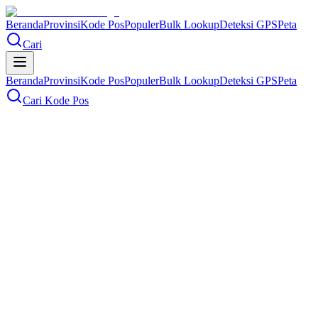
Beranda
Provinsi
Kode Pos
Populer
Bulk Lookup
Deteksi GPS
Peta
Cari
Beranda
Provinsi
Kode Pos
Populer
Bulk Lookup
Deteksi GPS
Peta
Cari Kode Pos