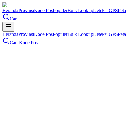
Beranda
Provinsi
Kode Pos
Populer
Bulk Lookup
Deteksi GPS
Peta
Cari
Beranda
Provinsi
Kode Pos
Populer
Bulk Lookup
Deteksi GPS
Peta
Cari Kode Pos