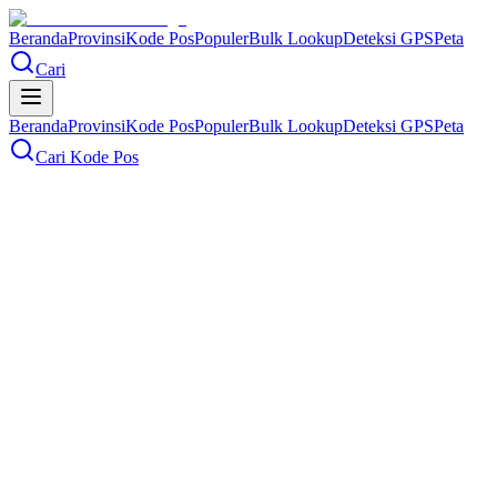
Beranda
Provinsi
Kode Pos
Populer
Bulk Lookup
Deteksi GPS
Peta
Cari
Beranda
Provinsi
Kode Pos
Populer
Bulk Lookup
Deteksi GPS
Peta
Cari Kode Pos