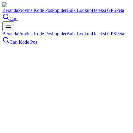
Beranda
Provinsi
Kode Pos
Populer
Bulk Lookup
Deteksi GPS
Peta
Cari
Beranda
Provinsi
Kode Pos
Populer
Bulk Lookup
Deteksi GPS
Peta
Cari Kode Pos