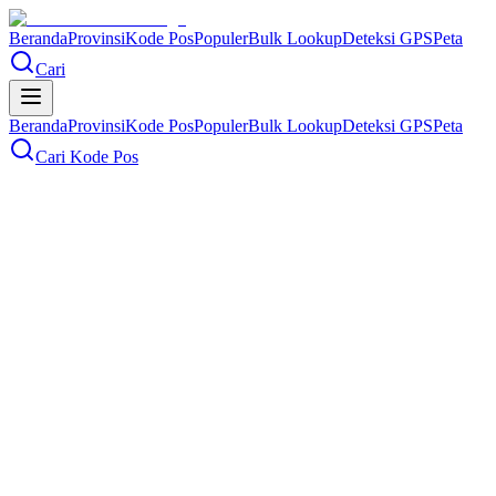
Beranda
Provinsi
Kode Pos
Populer
Bulk Lookup
Deteksi GPS
Peta
Cari
Beranda
Provinsi
Kode Pos
Populer
Bulk Lookup
Deteksi GPS
Peta
Cari Kode Pos