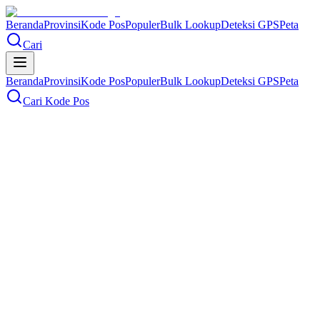
Beranda
Provinsi
Kode Pos
Populer
Bulk Lookup
Deteksi GPS
Peta
Cari
Beranda
Provinsi
Kode Pos
Populer
Bulk Lookup
Deteksi GPS
Peta
Cari Kode Pos