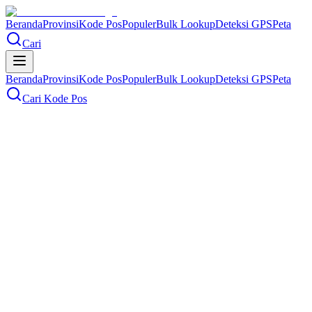
Beranda
Provinsi
Kode Pos
Populer
Bulk Lookup
Deteksi GPS
Peta
Cari
Beranda
Provinsi
Kode Pos
Populer
Bulk Lookup
Deteksi GPS
Peta
Cari Kode Pos