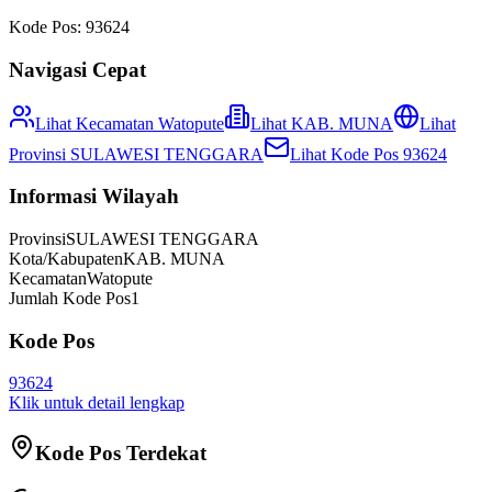
Kode Pos:
93624
Navigasi Cepat
Lihat Kecamatan
Watopute
Lihat
KAB. MUNA
Lihat
Provinsi
SULAWESI TENGGARA
Lihat Kode Pos
93624
Informasi Wilayah
Provinsi
SULAWESI TENGGARA
Kota/Kabupaten
KAB. MUNA
Kecamatan
Watopute
Jumlah Kode Pos
1
Kode Pos
93624
Klik untuk detail lengkap
Kode Pos Terdekat