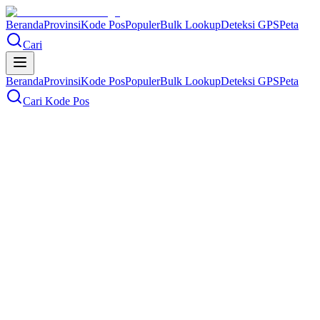
Beranda
Provinsi
Kode Pos
Populer
Bulk Lookup
Deteksi GPS
Peta
Cari
Beranda
Provinsi
Kode Pos
Populer
Bulk Lookup
Deteksi GPS
Peta
Cari Kode Pos