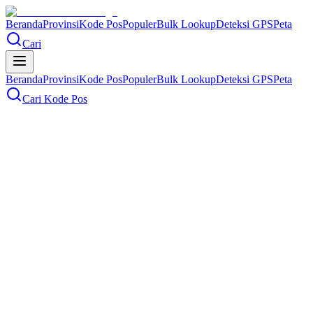
Beranda
Provinsi
Kode Pos
Populer
Bulk Lookup
Deteksi GPS
Peta
Cari
Beranda
Provinsi
Kode Pos
Populer
Bulk Lookup
Deteksi GPS
Peta
Cari Kode Pos