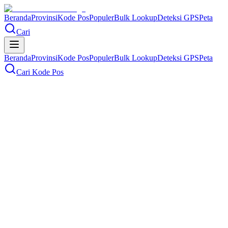
Beranda
Provinsi
Kode Pos
Populer
Bulk Lookup
Deteksi GPS
Peta
Cari
Beranda
Provinsi
Kode Pos
Populer
Bulk Lookup
Deteksi GPS
Peta
Cari Kode Pos