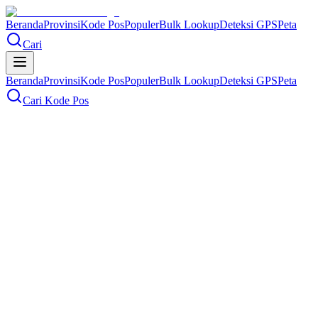
Beranda
Provinsi
Kode Pos
Populer
Bulk Lookup
Deteksi GPS
Peta
Cari
Beranda
Provinsi
Kode Pos
Populer
Bulk Lookup
Deteksi GPS
Peta
Cari Kode Pos