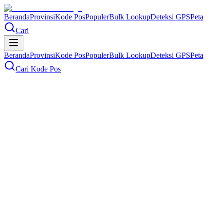
Beranda
Provinsi
Kode Pos
Populer
Bulk Lookup
Deteksi GPS
Peta
Cari
Beranda
Provinsi
Kode Pos
Populer
Bulk Lookup
Deteksi GPS
Peta
Cari Kode Pos