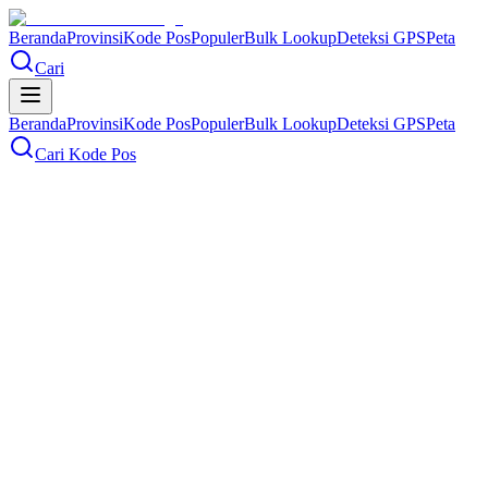
Beranda
Provinsi
Kode Pos
Populer
Bulk Lookup
Deteksi GPS
Peta
Cari
Beranda
Provinsi
Kode Pos
Populer
Bulk Lookup
Deteksi GPS
Peta
Cari Kode Pos