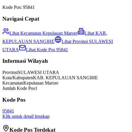
Kode Pos:
95841
Navigasi Cepat
Lihat Kecamatan
Kepulauan Marore
Lihat
KAB.
KEPULAUAN SANGIHE
Lihat Provinsi
SULAWESI
UTARA
Lihat Kode Pos
95841
Informasi Wilayah
Provinsi
SULAWESI UTARA
Kota/Kabupaten
KAB. KEPULAUAN SANGIHE
Kecamatan
Kepulauan Marore
Jumlah Kode Pos
1
Kode Pos
95841
Klik untuk detail lengkap
Kode Pos Terdekat