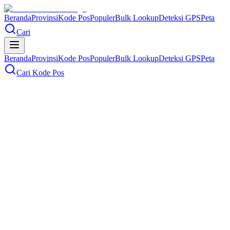
Beranda
Provinsi
Kode Pos
Populer
Bulk Lookup
Deteksi GPS
Peta
Cari
Beranda
Provinsi
Kode Pos
Populer
Bulk Lookup
Deteksi GPS
Peta
Cari Kode Pos