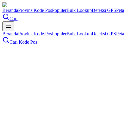
Beranda
Provinsi
Kode Pos
Populer
Bulk Lookup
Deteksi GPS
Peta
Cari
Beranda
Provinsi
Kode Pos
Populer
Bulk Lookup
Deteksi GPS
Peta
Cari Kode Pos