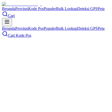
Beranda
Provinsi
Kode Pos
Populer
Bulk Lookup
Deteksi GPS
Peta
Cari
Beranda
Provinsi
Kode Pos
Populer
Bulk Lookup
Deteksi GPS
Peta
Cari Kode Pos