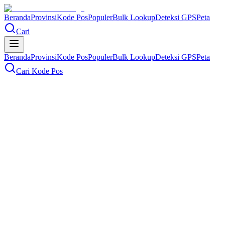
Beranda
Provinsi
Kode Pos
Populer
Bulk Lookup
Deteksi GPS
Peta
Cari
Beranda
Provinsi
Kode Pos
Populer
Bulk Lookup
Deteksi GPS
Peta
Cari Kode Pos