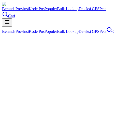
Beranda
Provinsi
Kode Pos
Populer
Bulk Lookup
Deteksi GPS
Peta
Cari
Beranda
Provinsi
Kode Pos
Populer
Bulk Lookup
Deteksi GPS
Peta