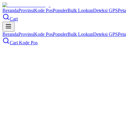
Beranda
Provinsi
Kode Pos
Populer
Bulk Lookup
Deteksi GPS
Peta
Cari
Beranda
Provinsi
Kode Pos
Populer
Bulk Lookup
Deteksi GPS
Peta
Cari Kode Pos