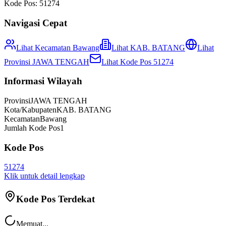
Kode Pos:
51274
Navigasi Cepat
Lihat Kecamatan
Bawang
Lihat
KAB. BATANG
Lihat
Provinsi
JAWA TENGAH
Lihat Kode Pos
51274
Informasi Wilayah
Provinsi
JAWA TENGAH
Kota/Kabupaten
KAB. BATANG
Kecamatan
Bawang
Jumlah Kode Pos
1
Kode Pos
51274
Klik untuk detail lengkap
Kode Pos Terdekat
Memuat...