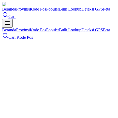
Beranda
Provinsi
Kode Pos
Populer
Bulk Lookup
Deteksi GPS
Peta
Cari
Beranda
Provinsi
Kode Pos
Populer
Bulk Lookup
Deteksi GPS
Peta
Cari Kode Pos