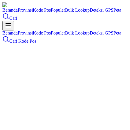
Beranda
Provinsi
Kode Pos
Populer
Bulk Lookup
Deteksi GPS
Peta
Cari
Beranda
Provinsi
Kode Pos
Populer
Bulk Lookup
Deteksi GPS
Peta
Cari Kode Pos