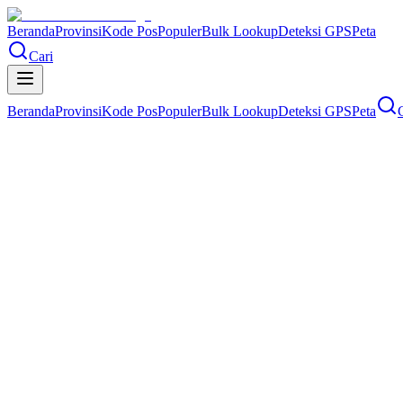
Beranda
Provinsi
Kode Pos
Populer
Bulk Lookup
Deteksi GPS
Peta
Cari
Beranda
Provinsi
Kode Pos
Populer
Bulk Lookup
Deteksi GPS
Peta