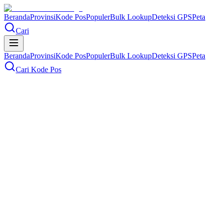
Beranda
Provinsi
Kode Pos
Populer
Bulk Lookup
Deteksi GPS
Peta
Cari
Beranda
Provinsi
Kode Pos
Populer
Bulk Lookup
Deteksi GPS
Peta
Cari Kode Pos