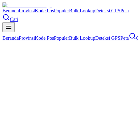
Beranda
Provinsi
Kode Pos
Populer
Bulk Lookup
Deteksi GPS
Peta
Cari
Beranda
Provinsi
Kode Pos
Populer
Bulk Lookup
Deteksi GPS
Peta