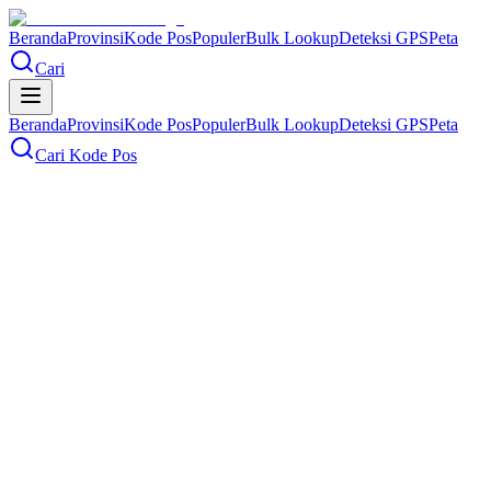
Beranda
Provinsi
Kode Pos
Populer
Bulk Lookup
Deteksi GPS
Peta
Cari
Beranda
Provinsi
Kode Pos
Populer
Bulk Lookup
Deteksi GPS
Peta
Cari Kode Pos