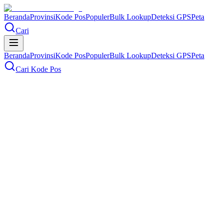
Beranda
Provinsi
Kode Pos
Populer
Bulk Lookup
Deteksi GPS
Peta
Cari
Beranda
Provinsi
Kode Pos
Populer
Bulk Lookup
Deteksi GPS
Peta
Cari Kode Pos