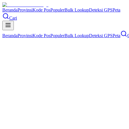
Beranda
Provinsi
Kode Pos
Populer
Bulk Lookup
Deteksi GPS
Peta
Cari
Beranda
Provinsi
Kode Pos
Populer
Bulk Lookup
Deteksi GPS
Peta