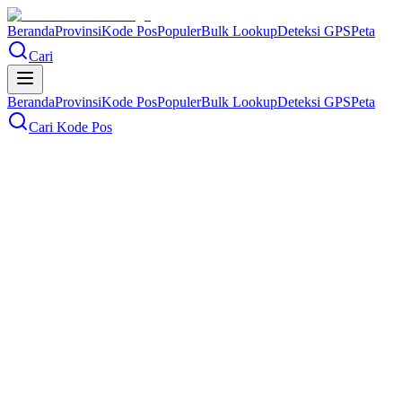
Beranda
Provinsi
Kode Pos
Populer
Bulk Lookup
Deteksi GPS
Peta
Cari
Beranda
Provinsi
Kode Pos
Populer
Bulk Lookup
Deteksi GPS
Peta
Cari Kode Pos