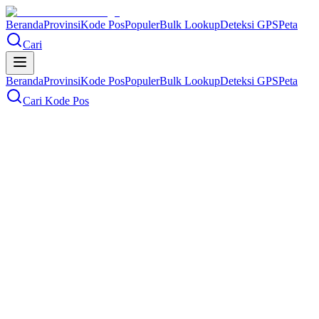
Beranda
Provinsi
Kode Pos
Populer
Bulk Lookup
Deteksi GPS
Peta
Cari
Beranda
Provinsi
Kode Pos
Populer
Bulk Lookup
Deteksi GPS
Peta
Cari Kode Pos