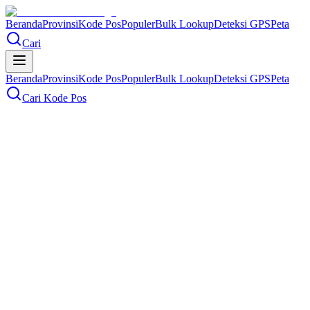
Beranda
Provinsi
Kode Pos
Populer
Bulk Lookup
Deteksi GPS
Peta
Cari
Beranda
Provinsi
Kode Pos
Populer
Bulk Lookup
Deteksi GPS
Peta
Cari Kode Pos