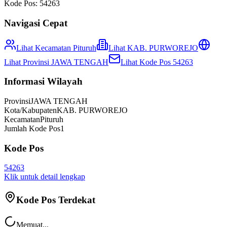
Kode Pos:
54263
Navigasi Cepat
Lihat Kecamatan
Pituruh
Lihat
KAB. PURWOREJO
Lihat Provinsi
JAWA TENGAH
Lihat Kode Pos
54263
Informasi Wilayah
Provinsi
JAWA TENGAH
Kota/Kabupaten
KAB. PURWOREJO
Kecamatan
Pituruh
Jumlah Kode Pos
1
Kode Pos
54263
Klik untuk detail lengkap
Kode Pos Terdekat
Memuat...