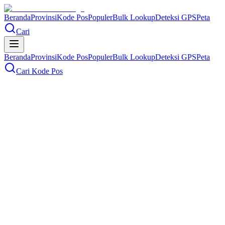
Beranda
Provinsi
Kode Pos
Populer
Bulk Lookup
Deteksi GPS
Peta
Cari
Beranda
Provinsi
Kode Pos
Populer
Bulk Lookup
Deteksi GPS
Peta
Cari Kode Pos