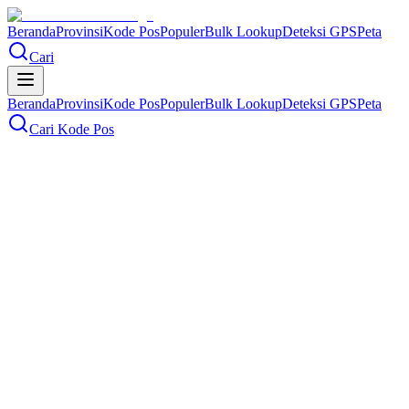
Beranda
Provinsi
Kode Pos
Populer
Bulk Lookup
Deteksi GPS
Peta
Cari
Beranda
Provinsi
Kode Pos
Populer
Bulk Lookup
Deteksi GPS
Peta
Cari Kode Pos