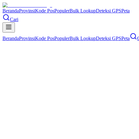
Beranda
Provinsi
Kode Pos
Populer
Bulk Lookup
Deteksi GPS
Peta
Cari
Beranda
Provinsi
Kode Pos
Populer
Bulk Lookup
Deteksi GPS
Peta