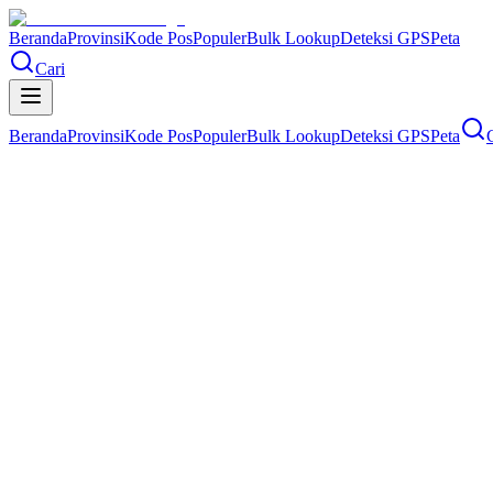
Beranda
Provinsi
Kode Pos
Populer
Bulk Lookup
Deteksi GPS
Peta
Cari
Beranda
Provinsi
Kode Pos
Populer
Bulk Lookup
Deteksi GPS
Peta