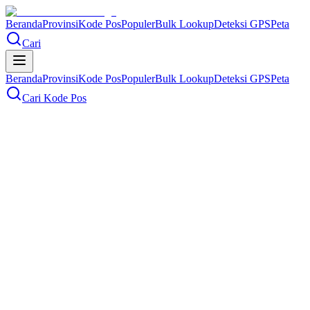
Beranda
Provinsi
Kode Pos
Populer
Bulk Lookup
Deteksi GPS
Peta
Cari
Beranda
Provinsi
Kode Pos
Populer
Bulk Lookup
Deteksi GPS
Peta
Cari Kode Pos