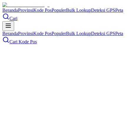
Beranda
Provinsi
Kode Pos
Populer
Bulk Lookup
Deteksi GPS
Peta
Cari
Beranda
Provinsi
Kode Pos
Populer
Bulk Lookup
Deteksi GPS
Peta
Cari Kode Pos