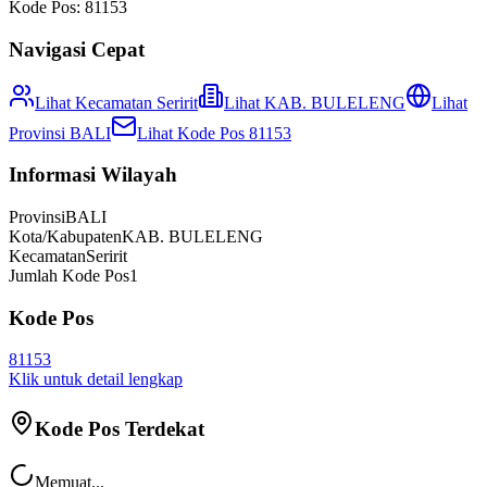
Kode Pos:
81153
Navigasi Cepat
Lihat Kecamatan
Seririt
Lihat
KAB. BULELENG
Lihat
Provinsi
BALI
Lihat Kode Pos
81153
Informasi Wilayah
Provinsi
BALI
Kota/Kabupaten
KAB. BULELENG
Kecamatan
Seririt
Jumlah Kode Pos
1
Kode Pos
81153
Klik untuk detail lengkap
Kode Pos Terdekat
Memuat...