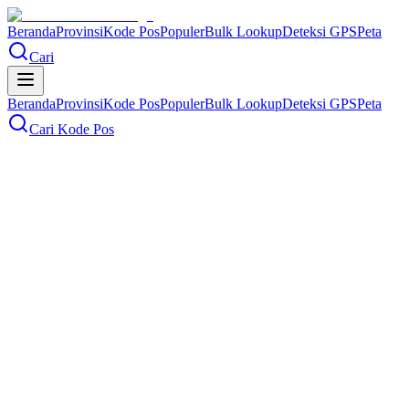
Beranda
Provinsi
Kode Pos
Populer
Bulk Lookup
Deteksi GPS
Peta
Cari
Beranda
Provinsi
Kode Pos
Populer
Bulk Lookup
Deteksi GPS
Peta
Cari Kode Pos