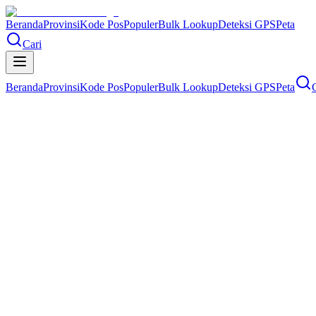
Beranda
Provinsi
Kode Pos
Populer
Bulk Lookup
Deteksi GPS
Peta
Cari
Beranda
Provinsi
Kode Pos
Populer
Bulk Lookup
Deteksi GPS
Peta