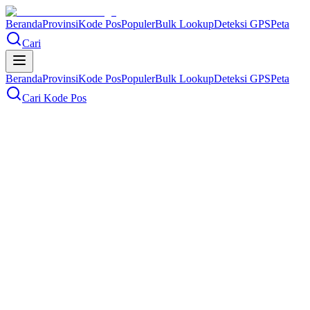
Beranda
Provinsi
Kode Pos
Populer
Bulk Lookup
Deteksi GPS
Peta
Cari
Beranda
Provinsi
Kode Pos
Populer
Bulk Lookup
Deteksi GPS
Peta
Cari Kode Pos