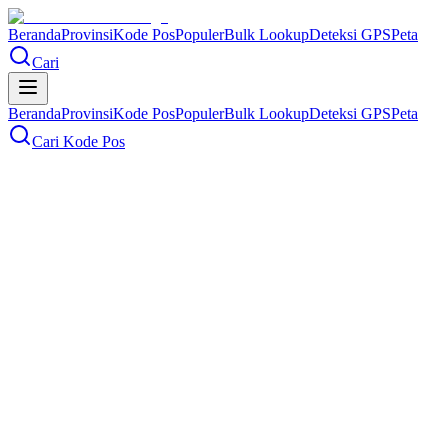
Beranda
Provinsi
Kode Pos
Populer
Bulk Lookup
Deteksi GPS
Peta
Cari
Beranda
Provinsi
Kode Pos
Populer
Bulk Lookup
Deteksi GPS
Peta
Cari Kode Pos