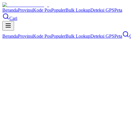
Beranda
Provinsi
Kode Pos
Populer
Bulk Lookup
Deteksi GPS
Peta
Cari
Beranda
Provinsi
Kode Pos
Populer
Bulk Lookup
Deteksi GPS
Peta