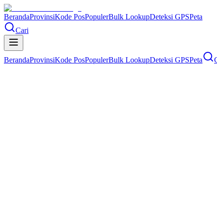
Beranda
Provinsi
Kode Pos
Populer
Bulk Lookup
Deteksi GPS
Peta
Cari
Beranda
Provinsi
Kode Pos
Populer
Bulk Lookup
Deteksi GPS
Peta