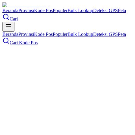
Beranda
Provinsi
Kode Pos
Populer
Bulk Lookup
Deteksi GPS
Peta
Cari
Beranda
Provinsi
Kode Pos
Populer
Bulk Lookup
Deteksi GPS
Peta
Cari Kode Pos