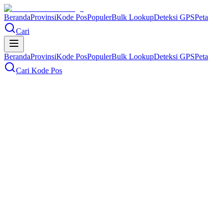
Beranda
Provinsi
Kode Pos
Populer
Bulk Lookup
Deteksi GPS
Peta
Cari
Beranda
Provinsi
Kode Pos
Populer
Bulk Lookup
Deteksi GPS
Peta
Cari Kode Pos